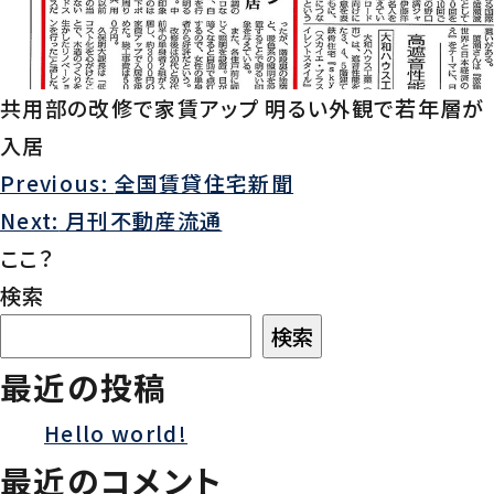
共用部の改修で家賃アップ 明るい外観で若年層が
入居
Previous:
全国賃貸住宅新聞
投
Next:
月刊不動産流通
稿
ここ？
検索
ナ
検索
ビ
最近の投稿
ゲ
Hello world!
ー
最近のコメント