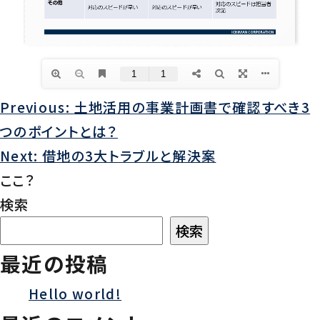
Previous:
土地活用の事業計画書で確認すべき3
投
つのポイントとは？
稿
Next:
借地の3大トラブルと解決案
ここ？
ナ
検索
ビ
検索
ゲ
最近の投稿
ー
Hello world!