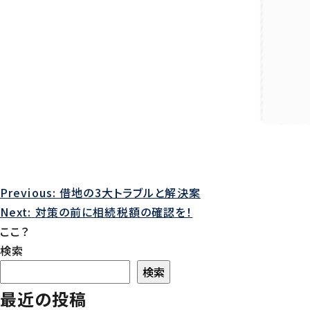
Previous:
借地の3大トラブルと解決案
投
Next:
対策の前に相続税額の確認を！
稿
ここ？
検索
ナ
検索
ビ
最近の投稿