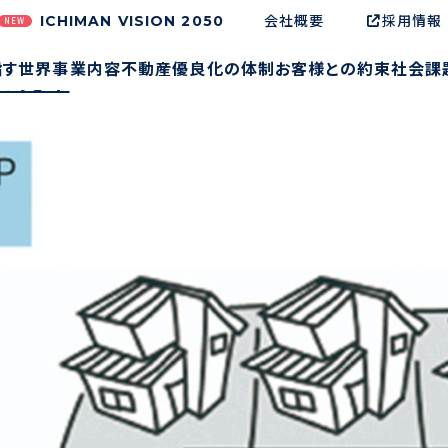
調整
会社概要
採用情報
ICHIMAN VISION 2050
NEW
指す世界
事業内容
不動産優良化の体制
お客様との約束
社会課
の売却