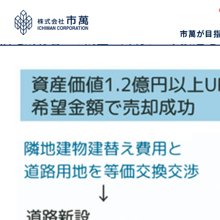
優良化事例のカテゴリー:
権利
市萬が目
隣地所有者との調整で実現した未接道地